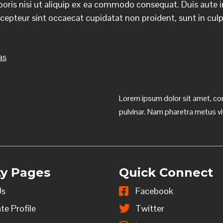
oris nisi ut aliquip ex ea commodo consequat. Duis aute iru
xcepteur sint occaecat cupidatat non proident, sunt in culpa
as
Lorem ipsum dolor sit amet, con
pulvinar. Nam pharetra metus v
ity Pages
Quick Connect
Us
Facebook
te Profile
Twitter