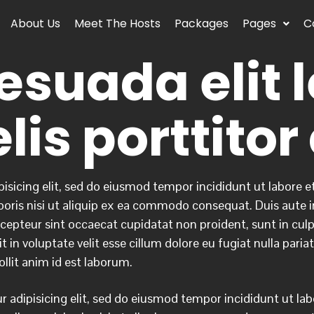
About Us
Meet The Hosts
Packages
Pages
C
suada elit l
elis porttitor
isicing elit, sed do eiusmod tempor incididunt ut labore 
oris nisi ut aliquip ex ea commodo consequat. Duis aute iru
xcepteur sint occaecat cupidatat non proident, sunt in culpa
t in voluptate velit esse cillum dolore eu fugiat nulla par
ollit anim id est laborum.
 adipisicing elit, sed do eiusmod tempor incididunt ut la