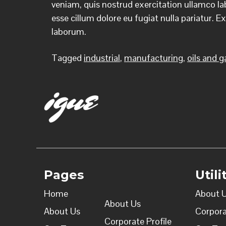
veniam, quis nostrud exercitation ullamco lab
esse cillum dolore eu fugiat nulla pariatur. E
laborum.
Tagged
industrial
,
manufacturing
,
oils and g
Pages
Util
Home
About 
About Us
About Us
Corpora
Corporate Profile